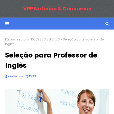
VPP Notícias & Concursos
Página inicial
PROCESSO SELETIVO
Seleção para Professor de
Inglês
Seleção para Professor de
Inglês
UNKNOWN
13:25