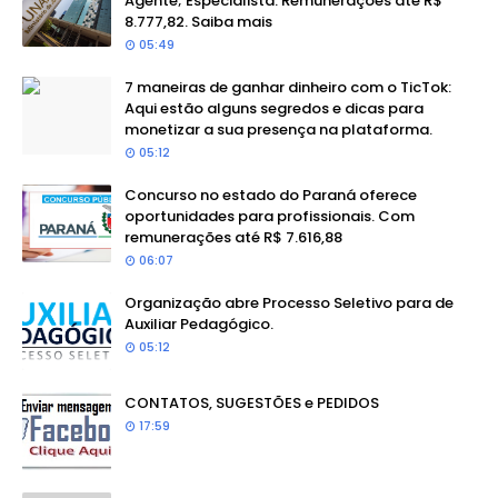
Agente; Especialista. Remunerações até R$
8.777,82. Saiba mais
05:49
7 maneiras de ganhar dinheiro com o TicTok:
Aqui estão alguns segredos e dicas para
monetizar a sua presença na plataforma.
05:12
Concurso no estado do Paraná oferece
oportunidades para profissionais. Com
remunerações até R$ 7.616,88
06:07
Organização abre Processo Seletivo para de
Auxiliar Pedagógico.
05:12
CONTATOS, SUGESTÕES e PEDIDOS
17:59