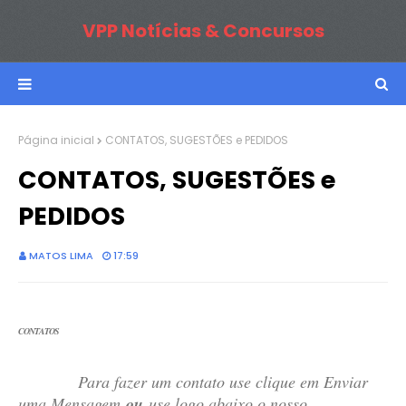
VPP Notícias & Concursos
Página inicial
CONTATOS, SUGESTÕES e PEDIDOS
CONTATOS, SUGESTÕES e
PEDIDOS
MATOS LIMA
17:59
CONTATOS
Para fazer um contato use clique em Enviar
uma Mensagem
ou
use logo abaixo o nosso