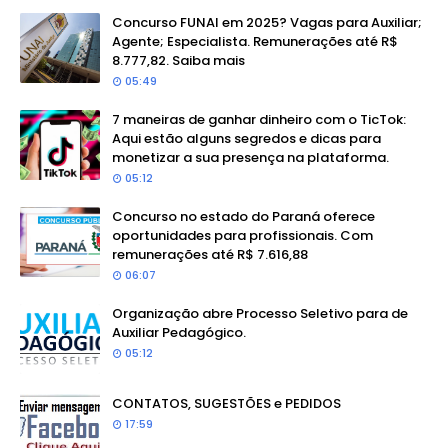
Concurso FUNAI em 2025? Vagas para Auxiliar;
Agente; Especialista. Remunerações até R$
8.777,82. Saiba mais
05:49
7 maneiras de ganhar dinheiro com o TicTok:
Aqui estão alguns segredos e dicas para
monetizar a sua presença na plataforma.
05:12
Concurso no estado do Paraná oferece
oportunidades para profissionais. Com
remunerações até R$ 7.616,88
06:07
Organização abre Processo Seletivo para de
Auxiliar Pedagógico.
05:12
CONTATOS, SUGESTÕES e PEDIDOS
17:59