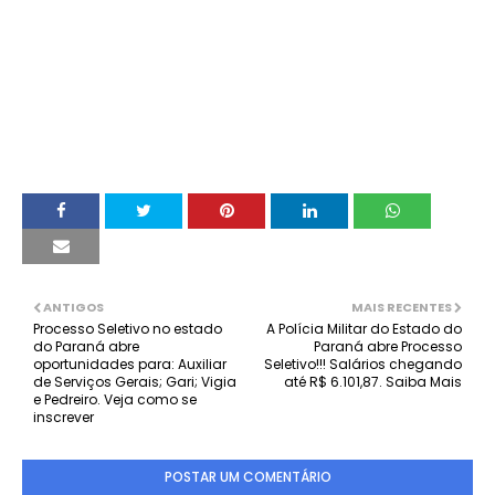
ANTIGOS
MAIS RECENTES
Processo Seletivo no estado
A Polícia Militar do Estado do
do Paraná abre
Paraná abre Processo
oportunidades para: Auxiliar
Seletivo!!! Salários chegando
de Serviços Gerais; Gari; Vigia
até R$ 6.101,87. Saiba Mais
e Pedreiro. Veja como se
inscrever
POSTAR UM COMENTÁRIO