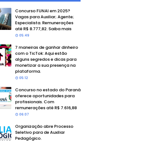
Concurso FUNAI em 2025?
Vagas para Auxiliar; Agente;
Especialista. Remunerações
até R$ 8.777,82. Saiba mais
05:49
7 maneiras de ganhar dinheiro
com o TicTok: Aqui estão
alguns segredos e dicas para
monetizar a sua presença na
plataforma.
05:12
Concurso no estado do Paraná
oferece oportunidades para
profissionais. Com
remunerações até R$ 7.616,88
06:07
Organização abre Processo
Seletivo para de Auxiliar
Pedagógico.