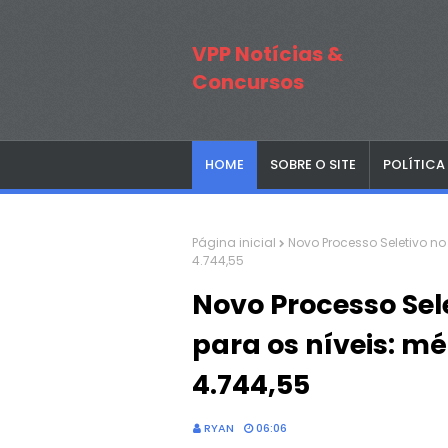
VPP Notícias &
Concursos
HOME
SOBRE O SITE
POLÍTICA
Página inicial
Novo Processo Seletivo no
4.744,55
Novo Processo Sel
para os níveis: mé
4.744,55
RYAN
06:06