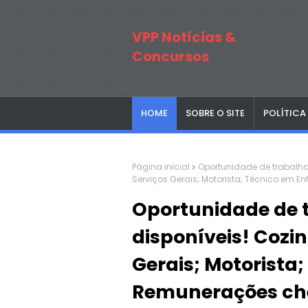
VPP Notícias &
Concursos
HOME
SOBRE O SITE
POLÍTICA
Página inicial
Oportunidade de trabalho 
Serviços Gerais; Motorista; Técnico em 
Oportunidade de 
disponíveis! Cozin
Gerais; Motorista
Remunerações che