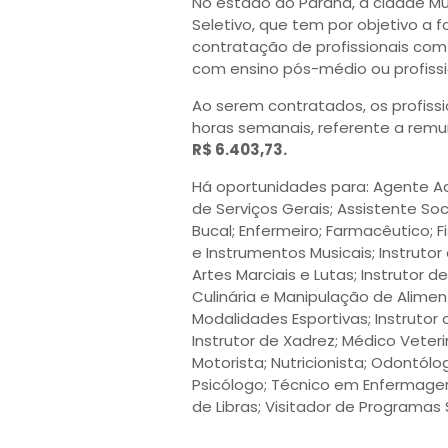
No estado do Paraná, a cidade Mun
Seletivo, que tem por objetivo a
contratação de profissionais com 
com ensino pós-médio ou profissi
Ao serem contratados, os profissi
horas semanais, referente a rem
R$ 6.403,73.
Há oportunidades para: Agente Ad
de Serviços Gerais; Assistente So
Bucal; Enfermeiro; Farmacêutico; F
e Instrumentos Musicais; Instrutor 
Artes Marciais e Lutas; Instrutor d
Culinária e Manipulação de Aliment
Modalidades Esportivas; Instrutor
Instrutor de Xadrez; Médico Veteri
Motorista; Nutricionista; Odontólo
Psicólogo; Técnico em Enfermagem
de Libras; Visitador de Programas 