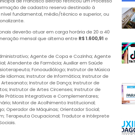
icipal de Francisco Beltrão retificou um Processo
 formação de cadastro reserva destinado à
nível fundamental, médio/técnico e superior, ou
onalizante.
onais deverão atuar em carga horária de 20 a 40
uneração mensal que alterna entre
R$ 1.600,91
e
ministrativo; Agente de Copa e Cozinha; Agente
cial; Atendente de Farmácia; Auxiliar em Saúde
isioterapeuta; Fonoaudiólogo; Instrutor de Música
de Idiomas; Instrutor de Informática; Instrutor de
e Artesanato; Instrutor de Dança; Instrutor de
os; Instrutor de Artes Circenses; Instrutor de
 de Práticas Integrativas e Complementares;
nário; Monitor de Acolhimento Institucional;
go; Operador de Máquinas; Orientador Social;
; Terapeuta Ocupacional; Tradutor e Intérprete
Sociais.