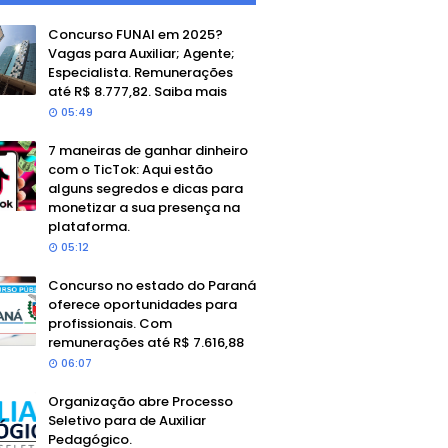
Concurso FUNAI em 2025?
Vagas para Auxiliar; Agente;
Especialista. Remunerações
até R$ 8.777,82. Saiba mais
05:49
7 maneiras de ganhar dinheiro
com o TicTok: Aqui estão
alguns segredos e dicas para
monetizar a sua presença na
plataforma.
05:12
Concurso no estado do Paraná
oferece oportunidades para
profissionais. Com
remunerações até R$ 7.616,88
06:07
Organização abre Processo
Seletivo para de Auxiliar
Pedagógico.