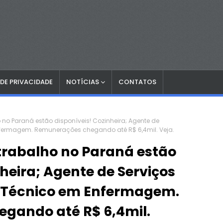
 DE PRIVACIDADE
NOTÍCIAS
CONTATOS
no Paraná estão disponíveis! Cozinheira; Agente de
Enfermagem. Remunerações chegando até R$ 6,4mil. Veja.
trabalho no Paraná estão
heira; Agente de Serviços
; Técnico em Enfermagem.
gando até R$ 6,4mil.