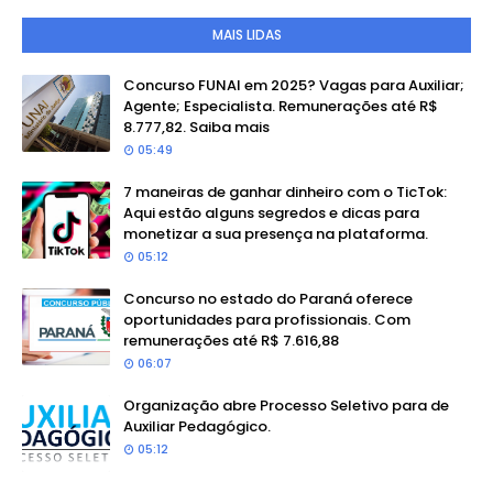
MAIS LIDAS
Concurso FUNAI em 2025? Vagas para Auxiliar;
Agente; Especialista. Remunerações até R$
8.777,82. Saiba mais
05:49
7 maneiras de ganhar dinheiro com o TicTok:
Aqui estão alguns segredos e dicas para
monetizar a sua presença na plataforma.
05:12
Concurso no estado do Paraná oferece
oportunidades para profissionais. Com
remunerações até R$ 7.616,88
06:07
Organização abre Processo Seletivo para de
Auxiliar Pedagógico.
05:12