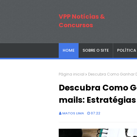
VPP Notícias &
Concursos
HOME
SOBRE O SITE
POLÍTICA
Página inicial
Descubra Como Ganhar Din
Descubra Como Ga
mails: Estratégias
MATOS LIMA
07:22