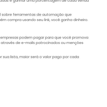
zadas e ganhar uma porcentagem de cada venda
il sobre ferramentas de automação que
 compra usando seu link, você ganha dinheiro.
 as empresas podem pagar para que você promova
to através de e-mails patrocinados ou menções
sua lista, maior será o valor pago por cada