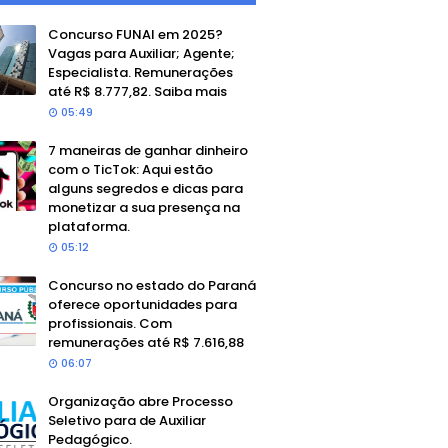
Concurso FUNAI em 2025?
Vagas para Auxiliar; Agente;
Especialista. Remunerações
até R$ 8.777,82. Saiba mais
05:49
7 maneiras de ganhar dinheiro
com o TicTok: Aqui estão
alguns segredos e dicas para
monetizar a sua presença na
plataforma.
05:12
Concurso no estado do Paraná
oferece oportunidades para
profissionais. Com
remunerações até R$ 7.616,88
06:07
Organização abre Processo
Seletivo para de Auxiliar
Pedagógico.