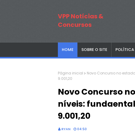
VPP Notícias &
Concursos
HOME
SOBRE O SITE
POLÍTICA
Página inicial
Novo Concurso no estado d
9.001,20
Novo Concurso no
níveis: fundaental
9.001,20
RYAN
04:50