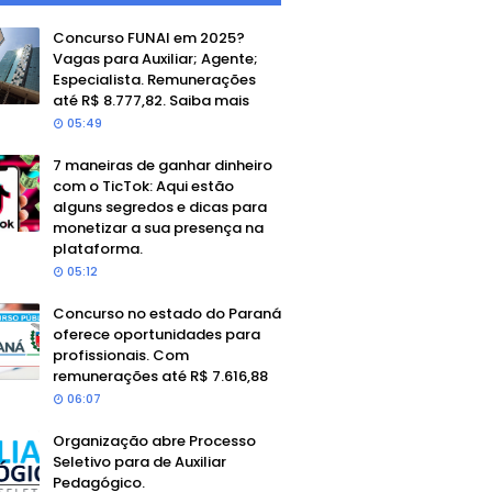
Concurso FUNAI em 2025?
Vagas para Auxiliar; Agente;
Especialista. Remunerações
até R$ 8.777,82. Saiba mais
05:49
7 maneiras de ganhar dinheiro
com o TicTok: Aqui estão
alguns segredos e dicas para
monetizar a sua presença na
plataforma.
05:12
Concurso no estado do Paraná
oferece oportunidades para
profissionais. Com
remunerações até R$ 7.616,88
06:07
Organização abre Processo
Seletivo para de Auxiliar
Pedagógico.