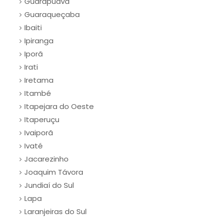
Guarapuava
Guaraqueçaba
Ibaiti
Ipiranga
Iporã
Irati
Iretama
Itambé
Itapejara do Oeste
Itaperuçu
Ivaiporã
Ivaté
Jacarezinho
Joaquim Távora
Jundiaí do Sul
Lapa
Laranjeiras do Sul