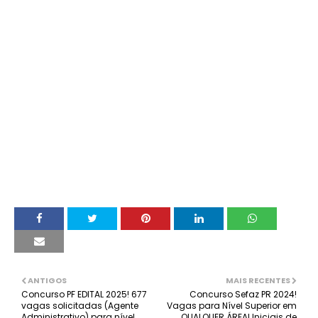
ANTIGOS
MAIS RECENTES
Concurso PF EDITAL 2025! 677
Concurso Sefaz PR 2024!
vagas solicitadas (Agente
Vagas para Nível Superior em
Administrativo) para nível
QUALQUER ÁREA! Iniciais de