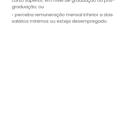
curso superior, em nível de graduação ou pós-
graduação; ou
perceba remuneração mensal inferior a dois
salários mínimos ou esteja desempregado.