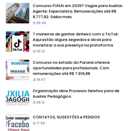
Concurso FUNAI em 2025? Vagas para Auxiliar;
Agente; Especialista. Remunerações até R$
8.777,82. Saiba mais
05:49
7 maneiras de ganhar dinheiro com o TicTok:
Aqui estão alguns segredos e dicas para
monetizar a sua presença na plataforma.
05:12
Concurso no estado do Paraná oferece
oportunidades para profissionais. Com
remunerações até R$ 7.616,88
06:07
Organização abre Processo Seletivo para de
Auxiliar Pedagógico.
05:12
CONTATOS, SUGESTÕES e PEDIDOS
17:59