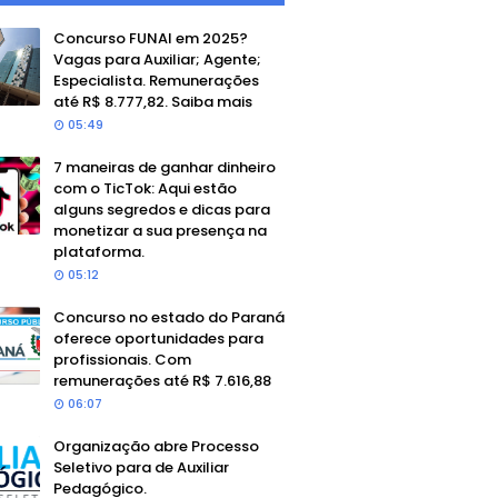
Concurso FUNAI em 2025?
Vagas para Auxiliar; Agente;
Especialista. Remunerações
até R$ 8.777,82. Saiba mais
05:49
7 maneiras de ganhar dinheiro
com o TicTok: Aqui estão
alguns segredos e dicas para
monetizar a sua presença na
plataforma.
05:12
Concurso no estado do Paraná
oferece oportunidades para
profissionais. Com
remunerações até R$ 7.616,88
06:07
Organização abre Processo
Seletivo para de Auxiliar
Pedagógico.