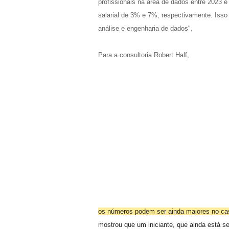
profissionais na área de dados entre 2023 e
salarial de 3% e 7%, respectivamente. Isso
análise e engenharia de dados".
Para a consultoria Robert Half,
os números podem ser ainda maiores no cas
mostrou que um iniciante, que ainda está 