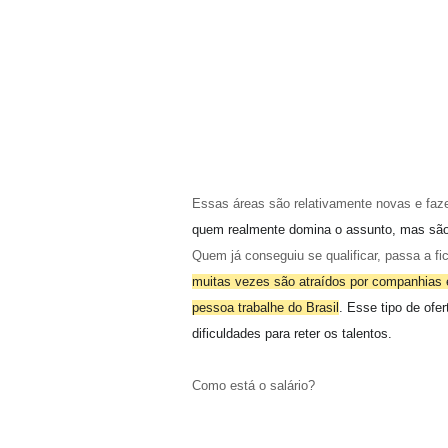
Essas áreas são relativamente novas e faz
quem realmente domina o assunto, mas são
Quem já conseguiu se qualificar, passa a f
muitas vezes são atraídos por companhias e
pessoa trabalhe do Brasil
. Esse tipo de ofe
dificuldades para reter os talentos.
Como está o salário?