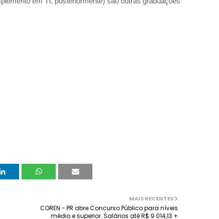
plemento em TI, posteriormente) são outras graduações
MAIS RECENTES
COREN - PR abre Concurso Público para níveis
médio e superior. Salários até R$ 9.014,13 +