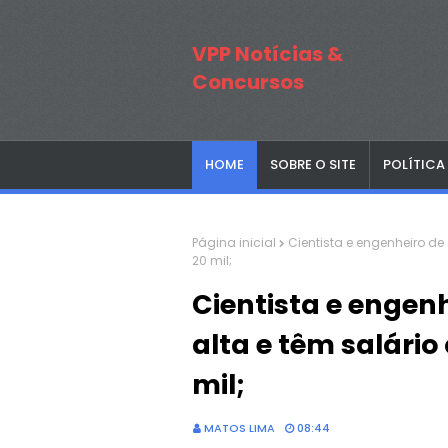
VPP Notícias &
Concursos
HOME
SOBRE O SITE
POLÍTICA
Página inicial
Cientista e engenheiro d
20 mil;
Cientista e engen
alta e têm salário
mil;
MATOS LIMA
08:44