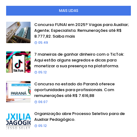
MAIS LIDAS
Concurso FUNAI em 2025? Vagas para Auxiliar;
Agente; Especialista. Remunerações até R$
8.777,82. Saiba mais
05:49
7 maneiras de ganhar dinheiro com o TicTok:
Aqui estão alguns segredos e dicas para
monetizar a sua presença na plataforma.
05:12
Concurso no estado do Paraná oferece
oportunidades para profissionais. Com
remunerações até R$ 7.616,88
06:07
Organização abre Processo Seletivo para de
Auxiliar Pedagógico.
05:12