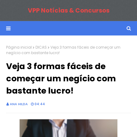
VPP Notícias & Concursos
Página inicial
DICAS
Veja 3 formas fáceis de começar um
negício com bastante lucro!
Veja 3 formas fáceis de
começar um negício com
bastante lucro!
ANA HILDA
04:44