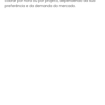
cobrar por hora ou por projeto, dependendo da sua
preferência e da demanda do mercado.