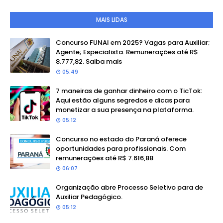
MAIS LIDAS
Concurso FUNAI em 2025? Vagas para Auxiliar;
Agente; Especialista. Remunerações até R$
8.777,82. Saiba mais
05:49
7 maneiras de ganhar dinheiro com o TicTok:
Aqui estão alguns segredos e dicas para
monetizar a sua presença na plataforma.
05:12
Concurso no estado do Paraná oferece
oportunidades para profissionais. Com
remunerações até R$ 7.616,88
06:07
Organização abre Processo Seletivo para de
Auxiliar Pedagógico.
05:12