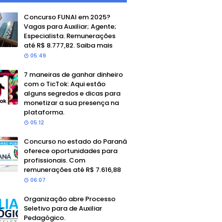
Concurso FUNAI em 2025?
Vagas para Auxiliar; Agente;
Especialista. Remunerações
até R$ 8.777,82. Saiba mais
05:49
7 maneiras de ganhar dinheiro
com o TicTok: Aqui estão
alguns segredos e dicas para
monetizar a sua presença na
plataforma.
05:12
Concurso no estado do Paraná
oferece oportunidades para
profissionais. Com
remunerações até R$ 7.616,88
06:07
Organização abre Processo
Seletivo para de Auxiliar
Pedagógico.