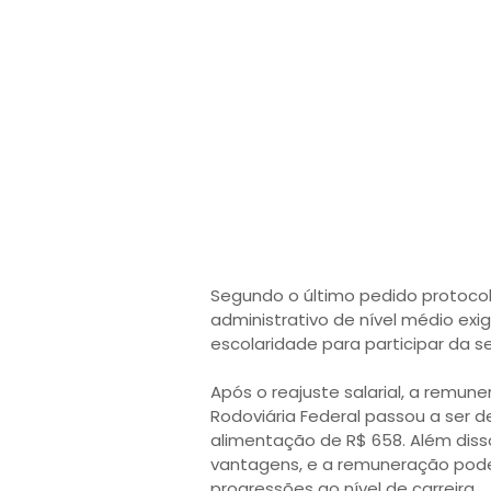
Segundo o último pedido protoco
administrativo de nível médio exi
escolaridade para participar da s
Após o reajuste salarial, a remun
Rodoviária Federal passou a ser de 
alimentação de R$ 658. Além disso
vantagens, e a remuneração pode 
progressões ao nível de carreira.