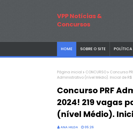
VPP Notícias &
Concursos
HOME
SOBRE O SITE
POLÍTICA
Página inicial
CONCURSO
Concurso PRF
Administrativo (nível Médio). Inicial de R$ 
Concurso PRF Admi
2024! 219 vagas p
(nível Médio). Inic
ANA HILDA
05:26