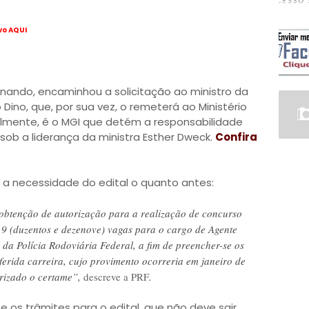
vo AQUI
ernando, encaminhou a solicitação ao ministro da
 Dino, que, por sua vez, o remeterá ao Ministério
lmente, é o MGI que detém a responsabilidade
sob a liderança da ministra Esther Dweck.
Confira
 a necessidade do edital o quanto antes:
a obtenção de autorização para a realização de concurso
19 (duzentos e dezenove) vagas para o cargo de Agente
 da Polícia Rodoviária Federal, a fim de preencher-se os
erida carreira, cujo provimento ocorreria em janeiro de
rizado o certame”,
descreve a PRF
.
e os trâmites para o edital, que não deve sair