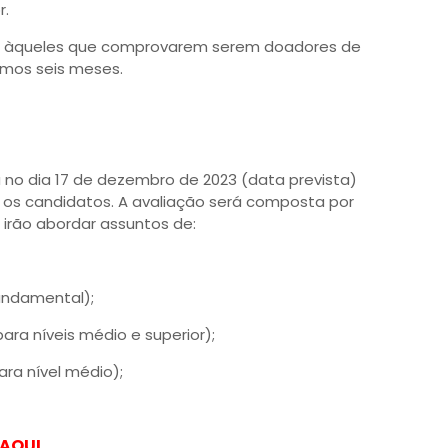
r.
da àqueles que comprovarem serem doadores de
mos seis meses.
a no dia 17 de dezembro de 2023 (data prevista)
s os candidatos. A avaliação será composta por
 irão abordar assuntos de:
undamental);
ara níveis médio e superior);
ra nível médio);
 AQUI