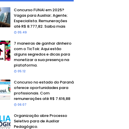
Concurso FUNAI em 2025?
Vagas para Auxiliar; Agente;
Especialista. Remunerações
até R$ 8.777,82. Saiba mais
05:49
7 maneiras de ganhar dinheiro
com o TicTok: Aqui estão
alguns segredos e dicas para
monetizar a sua presença na
plataforma.
05:12
Concurso no estado do Paraná
oferece oportunidades para
profissionais. Com
remunerações até R$ 7.616,88
06:07
Organização abre Processo
Seletivo para de Auxiliar
Pedagógico.