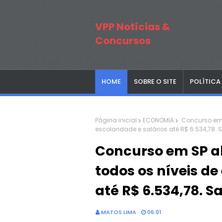
VPP Notícias &
Concursos
HOME
SOBRE O SITE
POLÍTICA
Página inicial
ECONOMIA
Concurso em 
escolaridade e salários até R$ 6.534,78. 
Concurso em SP 
todos os níveis de
até R$ 6.534,78. S
MATOS LIMA
06:01