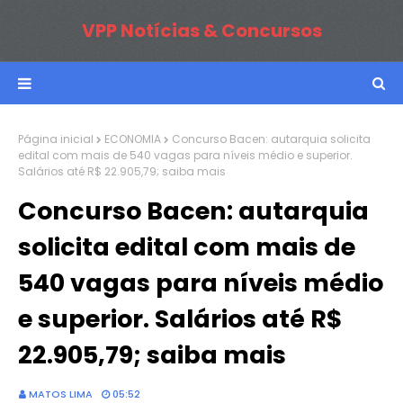
VPP Notícias & Concursos
Página inicial
ECONOMIA
Concurso Bacen: autarquia solicita
edital com mais de 540 vagas para níveis médio e superior.
Salários até R$ 22.905,79; saiba mais
Concurso Bacen: autarquia
solicita edital com mais de
540 vagas para níveis médio
e superior. Salários até R$
22.905,79; saiba mais
MATOS LIMA
05:52