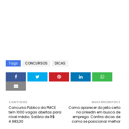
Tags
CONCURSOS
DICAS
ANTIGOS
MAIS RECENTES
Concurso Público da PMCE
Como aparecer do jeito certo
tem 1000 vagas abertas para
no LinkedIn em busca de
nível médio. Salário de R$
emprego. Confira dicas de
4.983,30
como se posicionar melhor