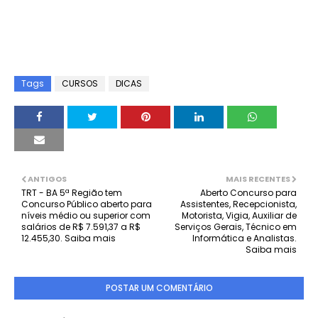
Tags
CURSOS
DICAS
ANTIGOS
MAIS RECENTES
TRT - BA 5ª Região tem
Aberto Concurso para
Concurso Público aberto para
Assistentes, Recepcionista,
níveis médio ou superior com
Motorista, Vigia, Auxiliar de
salários de R$ 7.591,37 a R$
Serviços Gerais, Técnico em
12.455,30. Saiba mais
Informática e Analistas.
Saiba mais
POSTAR UM COMENTÁRIO