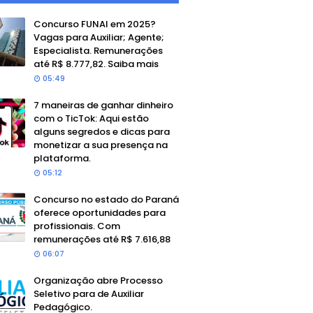
Concurso FUNAI em 2025?
Vagas para Auxiliar; Agente;
Especialista. Remunerações
até R$ 8.777,82. Saiba mais
05:49
7 maneiras de ganhar dinheiro
com o TicTok: Aqui estão
alguns segredos e dicas para
monetizar a sua presença na
plataforma.
05:12
Concurso no estado do Paraná
oferece oportunidades para
profissionais. Com
remunerações até R$ 7.616,88
06:07
Organização abre Processo
Seletivo para de Auxiliar
Pedagógico.