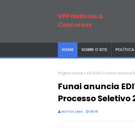
VPP Notícias &
Concursos
HOME
SOBRE O SITE
POLÍTICA
Página inicial
ESTAGIO
Funai anuncia E
Funai anuncia EDI
Processo Seletivo 
MATOS LIMA
08:18