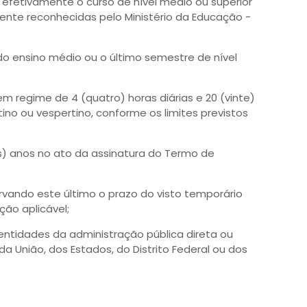
 efetivamente o curso de nível médio ou superior
mente reconhecidas pelo Ministério da Educação -
do ensino médio ou o último semestre de nível
em regime de 4 (quatro) horas diárias e 20 (vinte)
no ou vespertino, conforme os limites previstos
s) anos no ato da assinatura do Termo de
servando este último o prazo do visto temporário
ção aplicável;
ntidades da administração pública direta ou
a União, dos Estados, do Distrito Federal ou dos