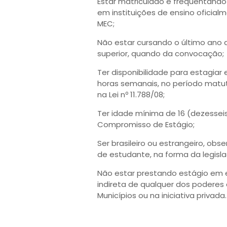
Estar matriculado e frequentando
em instituições de ensino oficial
MEC;
Não estar cursando o último ano 
superior, quando da convocação;
Ter disponibilidade para estagiar 
horas semanais, no período matuti
na Lei nº 11.788/08;
Ter idade mínima de 16 (dezessei
Compromisso de Estágio;
Ser brasileiro ou estrangeiro, ob
de estudante, na forma da legisla
Não estar prestando estágio em e
indireta de qualquer dos poderes d
Municípios ou na iniciativa privada.