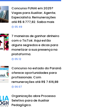
Concurso FUNAI em 2025?
Vagas para Auxiliar; Agente;
Especialista. Remunerações
até R$ 8.777,82. Saiba mais
05:49
7 maneiras de ganhar dinheiro
com o TicTok: Aqui estão
alguns segredos e dicas para
monetizar a sua presença na
plataforma.
05:12
Concurso no estado do Paraná
oferece oportunidades para
profissionais. Com
remunerações até R$ 7.616,88
06:07
Organização abre Processo
Seletivo para de Auxiliar
Pedagógico.