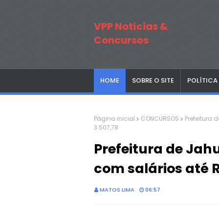
VPP Notícias &
Concursos
HOME
SOBRE O SITE
POLÍTICA
Página inicial
CONCURSOS
Prefeitura 
3.507,78
Prefeitura de Jah
com salários até R
MATOS LIMA
06:57