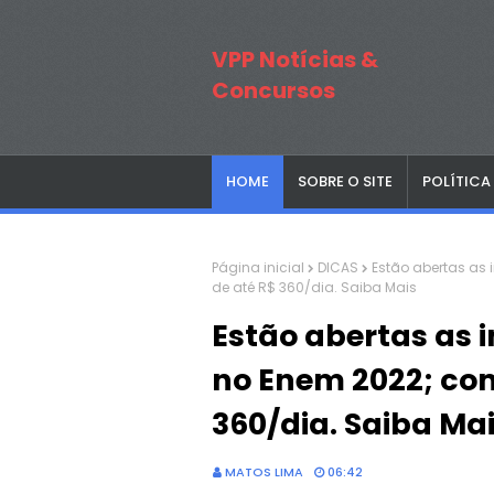
VPP Notícias &
Concursos
HOME
SOBRE O SITE
POLÍTICA
Página inicial
DICAS
Estão abertas as
de até R$ 360/dia. Saiba Mais
Estão abertas as 
no Enem 2022; co
360/dia. Saiba Ma
MATOS LIMA
06:42