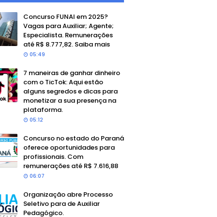
Concurso FUNAI em 2025?
Vagas para Auxiliar; Agente;
Especialista. Remunerações
até R$ 8.777,82. Saiba mais
05:49
7 maneiras de ganhar dinheiro
com o TicTok: Aqui estão
alguns segredos e dicas para
monetizar a sua presença na
plataforma.
05:12
Concurso no estado do Paraná
oferece oportunidades para
profissionais. Com
remunerações até R$ 7.616,88
06:07
Organização abre Processo
Seletivo para de Auxiliar
Pedagógico.