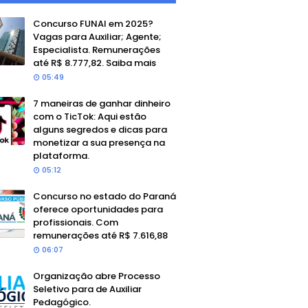
Concurso FUNAI em 2025?
Vagas para Auxiliar; Agente;
Especialista. Remunerações
até R$ 8.777,82. Saiba mais
05:49
7 maneiras de ganhar dinheiro
com o TicTok: Aqui estão
alguns segredos e dicas para
monetizar a sua presença na
plataforma.
05:12
Concurso no estado do Paraná
oferece oportunidades para
profissionais. Com
remunerações até R$ 7.616,88
06:07
Organização abre Processo
Seletivo para de Auxiliar
Pedagógico.