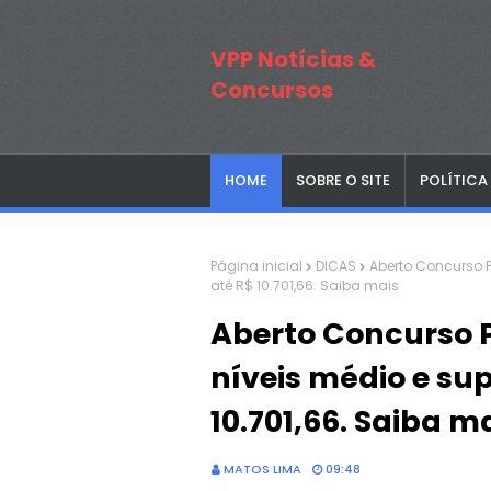
VPP Notícias &
Concursos
HOME
SOBRE O SITE
POLÍTICA
Página inicial
DICAS
Aberto Concurso P
até R$ 10.701,66. Saiba mais
Aberto Concurso P
níveis médio e sup
10.701,66. Saiba m
MATOS LIMA
09:48