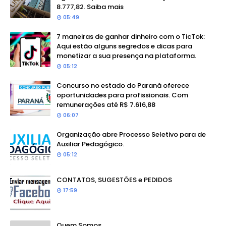
8.777,82. Saiba mais
05:49
7 maneiras de ganhar dinheiro com o TicTok:
Aqui estão alguns segredos e dicas para
monetizar a sua presença na plataforma.
05:12
Concurso no estado do Paraná oferece
oportunidades para profissionais. Com
remunerações até R$ 7.616,88
06:07
Organização abre Processo Seletivo para de
Auxiliar Pedagógico.
05:12
CONTATOS, SUGESTÕES e PEDIDOS
17:59
Quem Somos