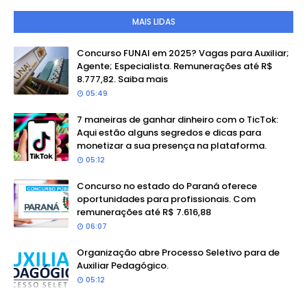
MAIS LIDAS
Concurso FUNAI em 2025? Vagas para Auxiliar;
Agente; Especialista. Remunerações até R$
8.777,82. Saiba mais
05:49
7 maneiras de ganhar dinheiro com o TicTok:
Aqui estão alguns segredos e dicas para
monetizar a sua presença na plataforma.
05:12
Concurso no estado do Paraná oferece
oportunidades para profissionais. Com
remunerações até R$ 7.616,88
06:07
Organização abre Processo Seletivo para de
Auxiliar Pedagógico.
05:12