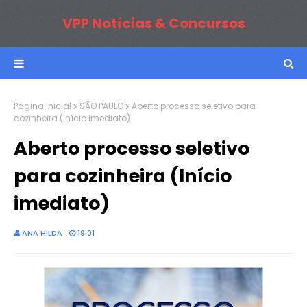
VPP Notícias & Concursos
Página inicial
SÃO PAULO
Aberto processo seletivo para
cozinheira (Início imediato)
Aberto processo seletivo
para cozinheira (Início
imediato)
ANA HILDA
19:01