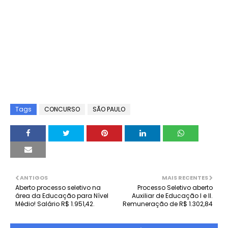
Tags
CONCURSO
SÃO PAULO
ANTIGOS
MAIS RECENTES
Aberto processo seletivo na
Processo Seletivo aberto
área da Educação para Nível
Auxiliar de Educação I e II.
Médio! Salário R$ 1.951,42.
Remuneração de R$ 1.302,84