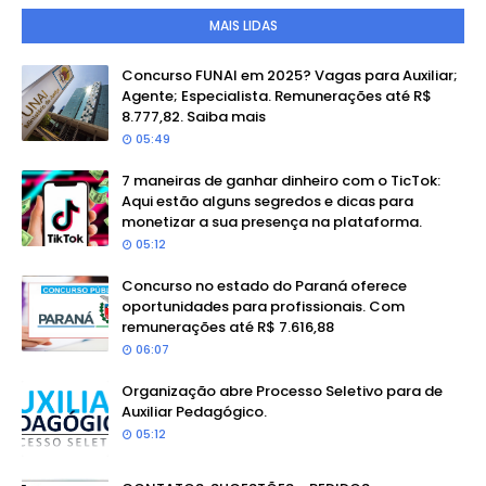
MAIS LIDAS
Concurso FUNAI em 2025? Vagas para Auxiliar;
Agente; Especialista. Remunerações até R$
8.777,82. Saiba mais
05:49
7 maneiras de ganhar dinheiro com o TicTok:
Aqui estão alguns segredos e dicas para
monetizar a sua presença na plataforma.
05:12
Concurso no estado do Paraná oferece
oportunidades para profissionais. Com
remunerações até R$ 7.616,88
06:07
Organização abre Processo Seletivo para de
Auxiliar Pedagógico.
05:12