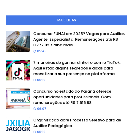
MAIS LIDAS
Concurso FUNAI em 2025? Vagas para Auxiliar;
Agente; Especialista. Remunerações até R$
8.777,82. Saiba mais
05:49
7 maneiras de ganhar dinheiro com o TicTok:
Aqui estão alguns segredos e dicas para
monetizar a sua presença na plataforma.
05:12
Concurso no estado do Paraná oferece
oportunidades para profissionais. Com
remunerações até R$ 7.616,88
06:07
Organização abre Processo Seletivo para de
Auxiliar Pedagógico.
05:12