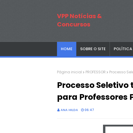
VPP Notícias &
Concursos
HOME
SOBRE O SITE
POLÍTICA
Página inicial
PROFESSOR
Processo Sel
Processo Seletivo
para Professores P
ANA HILDA
06:47