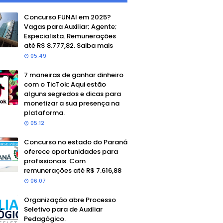
Concurso FUNAI em 2025?
Vagas para Auxiliar; Agente;
Especialista. Remunerações
até R$ 8.777,82. Saiba mais
05:49
7 maneiras de ganhar dinheiro
com o TicTok: Aqui estão
alguns segredos e dicas para
monetizar a sua presença na
plataforma.
05:12
Concurso no estado do Paraná
oferece oportunidades para
profissionais. Com
remunerações até R$ 7.616,88
06:07
Organização abre Processo
Seletivo para de Auxiliar
Pedagógico.