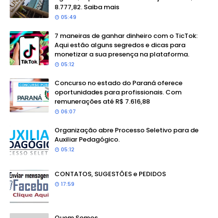
8.777,82. Saiba mais
05:49
7 maneiras de ganhar dinheiro com o TicTok:
Aqui estão alguns segredos e dicas para
monetizar a sua presença na plataforma.
05:12
Concurso no estado do Paraná oferece
oportunidades para profissionais. Com
remunerações até R$ 7.616,88
06:07
Organização abre Processo Seletivo para de
Auxiliar Pedagógico.
05:12
CONTATOS, SUGESTÕES e PEDIDOS
17:59
Quem Somos