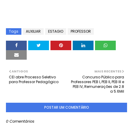
Tags
AUXILIAR
ESTAGIO
PROFESSOR
ANTIGOS
MAIS RECENTES
CEI abre Processo Seletivo
Concurso Público para
para Professor Pedagógico
Professores PEB I, PEB II, PEB III e
PEB IV, Remunerações de 2.8
a 5.6Mil
POSTAR UM COMENTÁRIO
0 Comentários