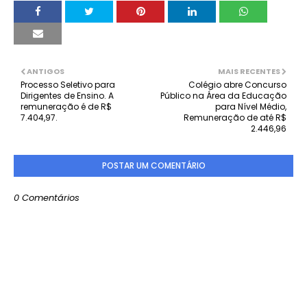
ANTIGOS
MAIS RECENTES
Processo Seletivo para
Colégio abre Concurso
Dirigentes de Ensino. A
Público na Área da Educação
remuneração é de R$
para Nível Médio,
7.404,97.
Remuneração de até R$
2.446,96
POSTAR UM COMENTÁRIO
0 Comentários