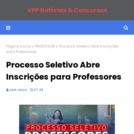
VPP Notícias & Concursos
Página inicial
PROFESSOR
Processo Seletivo Abre Inscrições
para Professores
Processo Seletivo Abre
Inscrições para Professores
ANA HILDA
07:46