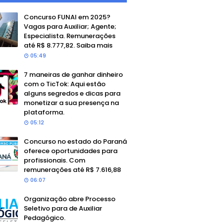
Concurso FUNAI em 2025?
Vagas para Auxiliar; Agente;
Especialista. Remunerações
até R$ 8.777,82. Saiba mais
05:49
7 maneiras de ganhar dinheiro
com o TicTok: Aqui estão
alguns segredos e dicas para
monetizar a sua presença na
plataforma.
05:12
Concurso no estado do Paraná
oferece oportunidades para
profissionais. Com
remunerações até R$ 7.616,88
06:07
Organização abre Processo
Seletivo para de Auxiliar
Pedagógico.