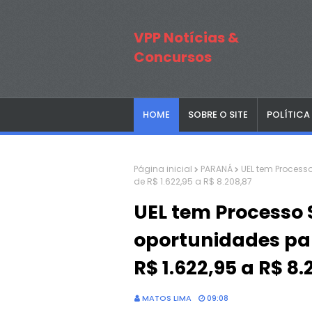
VPP Notícias &
Concursos
HOME
SOBRE O SITE
POLÍTICA
Página inicial
PARANÁ
UEL tem Processo
de R$ 1.622,95 a R$ 8.208,87
UEL tem Processo 
oportunidades par
R$ 1.622,95 a R$ 8.
MATOS LIMA
09:08