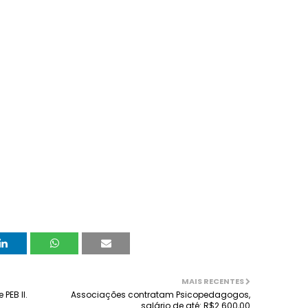
MAIS RECENTES
PEB II.
Associações contratam Psicopedagogos,
salário de até: R$2.600,00