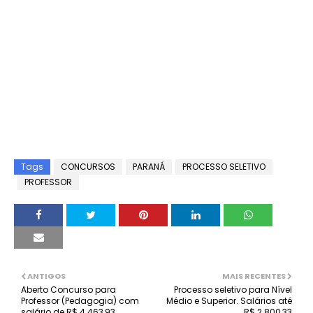
Tags
CONCURSOS
PARANÁ
PROCESSO SELETIVO
PROFESSOR
ANTIGOS
MAIS RECENTES
Aberto Concurso para
Processo seletivo para Nível
Professor (Pedagogia) com
Médio e Superior. Salários até
salário de R$ 4.463,93
R$ 2.800,33