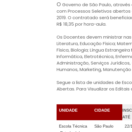
O
Governo de São Paulo, através 
com Processos Seletivos abertos
2019. O contratado será benefic
R$ 18,35 por hora-aula.
Os Docentes devem ministrar nas d
Literatura, Educação Física; Matemá
Física, Biologia; Língua Estrangeir
Informática, Eletrotécnica, Enfer
Administração, Serviços Jurídicos,
Humanos, Marketing, Manutenção 
Segue a lista de unidades de Esc
Abertas. Para Visualizar os Editai
UNIDADE
CIDADE
INS
ATÉ
Escola Técnica
São Paulo
22/