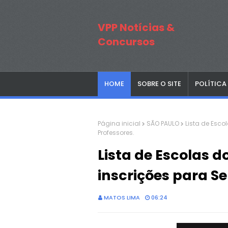
VPP Notícias &
Concursos
HOME
SOBRE O SITE
POLÍTICA
Página inicial
SÃO PAULO
Lista de Esco
Professores.
Lista de Escolas 
inscrições para Se
MATOS LIMA
06:24