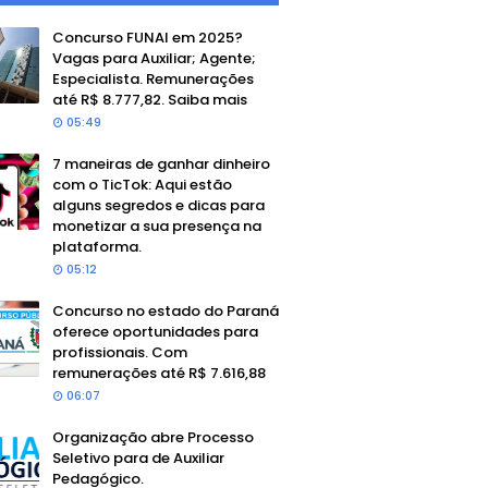
Concurso FUNAI em 2025?
Vagas para Auxiliar; Agente;
Especialista. Remunerações
até R$ 8.777,82. Saiba mais
05:49
7 maneiras de ganhar dinheiro
com o TicTok: Aqui estão
alguns segredos e dicas para
monetizar a sua presença na
plataforma.
05:12
Concurso no estado do Paraná
oferece oportunidades para
profissionais. Com
remunerações até R$ 7.616,88
06:07
Organização abre Processo
Seletivo para de Auxiliar
Pedagógico.