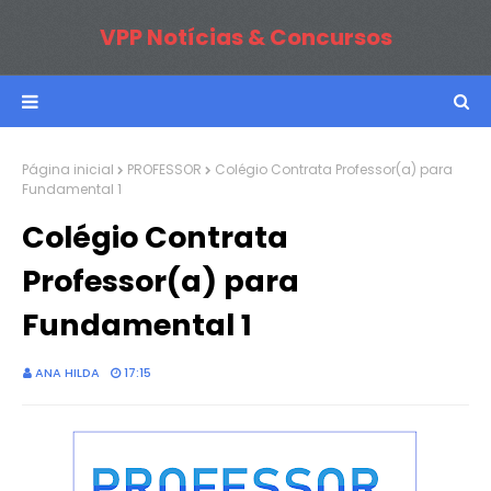
VPP Notícias & Concursos
Página inicial
PROFESSOR
Colégio Contrata Professor(a) para
Fundamental 1
Colégio Contrata
Professor(a) para
Fundamental 1
ANA HILDA
17:15