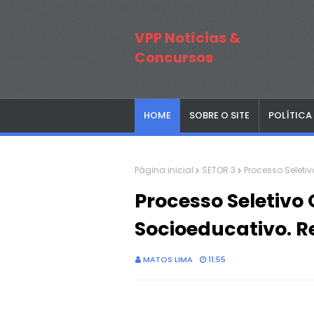
VPP Notícias &
Concursos
HOME
SOBRE O SITE
POLÍTICA
Página inicial
SETOR 3
Processo Seleti
Processo Seletivo
Socioeducativo. R
MATOS LIMA
11:55