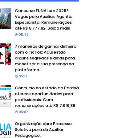
Concurso FUNAI em 2025?
Vagas para Auxiliar; Agente;
Especialista. Remunerações
até R$ 8.777,82. Saiba mais
05:49
7 maneiras de ganhar dinheiro
com o TicTok: Aqui estão
alguns segredos e dicas para
monetizar a sua presença na
plataforma.
05:12
Concurso no estado do Paraná
oferece oportunidades para
profissionais. Com
remunerações até R$ 7.616,88
06:07
Organização abre Processo
Seletivo para de Auxiliar
Pedagógico.