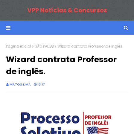
VPP Notícias & Concursos
Página inicial
SÃO PAULO
Wizard contrata Professor de inglês.
Wizard contrata Professor
de inglês.
MATOS LIMA
13:17